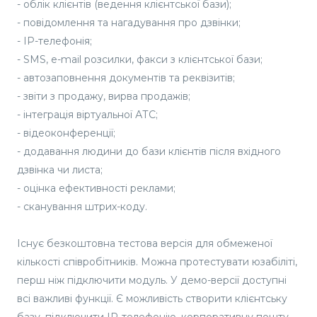
- облік клієнтів (ведення клієнтської бази);
- повідомлення та нагадування про дзвінки;
- IP-телефонія;
- SMS, e-mail розсилки, факси з клієнтської бази;
- автозаповнення документів та реквізитів;
- звіти з продажу, вирва продажів;
- інтеграція віртуальної АТС;
- відеоконференції;
- додавання людини до бази клієнтів після вхідного
дзвінка чи листа;
- оцінка ефективності реклами;
- сканування штрих-коду.
Існує безкоштовна тестова версія для обмеженої
кількості співробітників. Можна протестувати юзабіліті,
перш ніж підключити модуль. У демо-версії доступні
всі важливі функції. Є можливість створити клієнтську