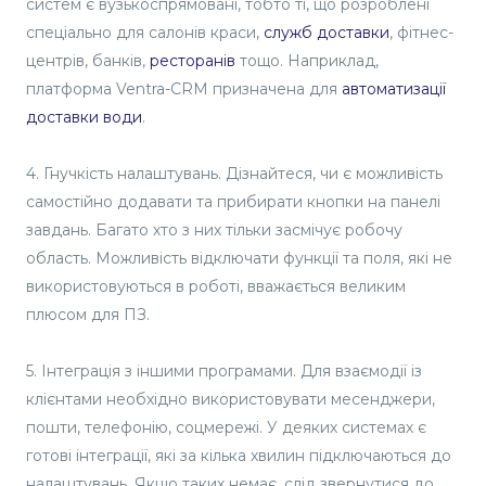
систем є вузькоспрямовані, тобто ті, що розроблені
спеціально для салонів краси,
служб доставки
, фітнес-
центрів, банків,
ресторанів
тощо. Наприклад,
платформа Ventra-CRM призначена для
автоматизації
доставки води
.
4. Гнучкість налаштувань. Дізнайтеся, чи є можливість
самостійно додавати та прибирати кнопки на панелі
завдань. Багато хто з них тільки засмічує робочу
область. Можливість відключати функції та поля, які не
використовуються в роботі, вважається великим
плюсом для ПЗ.
5. Інтеграція з іншими програмами. Для взаємодії із
клієнтами необхідно використовувати месенджери,
пошти, телефонію, соцмережі. У деяких системах є
готові інтеграції, які за кілька хвилин підключаються до
налаштувань. Якщо таких немає, слід звернутися до