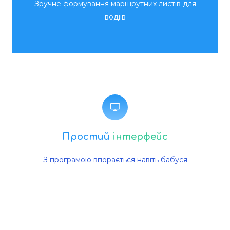
Зручне формування маршрутних листів для
водіїв
Простий
інтерфейс
З програмою впорається навіть бабуся