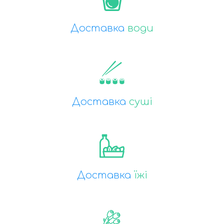
Доставка
води
The Noun Project
Icon Template
http://thenounproject.com
Reminders
100px
.SVG
Strokes
Size
Ungroup
Save as
Try to keep strokes at 4px
Cannot be wider or taller than
If your design has more than one
Save as .SVG and make sure “Use
shape, make sure to ungroup
Artboards” is checked
100px (artboard size)
Minimum stroke weight is 2px
Scale your icon to fill as much of
For thicker strokes use even
the artboard as possible
numbers: 6px, 8px etc.
Remember to expand strokes
before saving as an SVG
Доставка
суші
Доставка
їжі