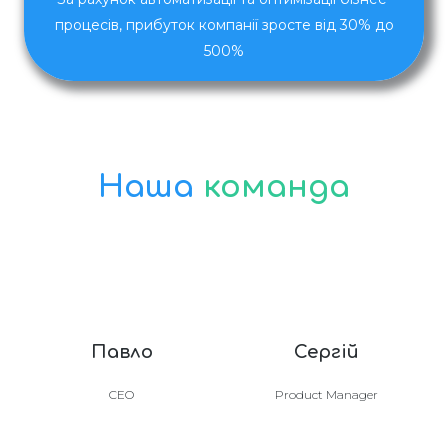
процесів, прибуток компанії зросте від 30% до
500%
Наша
команда
Павло
Сергій
CEO
Product Manager