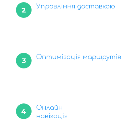
Управління доставкою
2
Оптимізація маршрутів
3
Онлайн
4
навігація