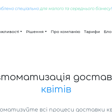
облено спеціально
для малого та середнього бізнесу
жливості
Рішення
Про компанію
Тарифи
Бло
втоматизація достав
квітів
оматизуйте всі процеси доставки кв