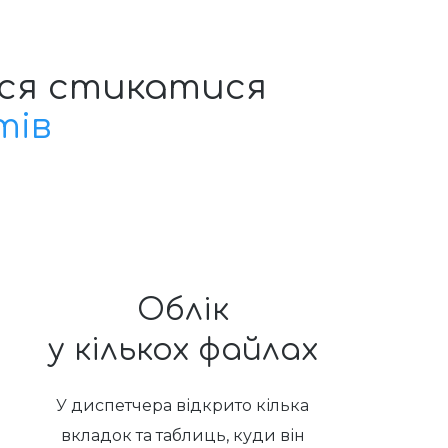
ся стикатися
тів
Облік
у кількох файлах
У диспетчера відкрито кілька
вкладок та таблиць, куди він