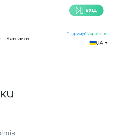
!
ВХІД
Підтримуй
Українське
!
г
Контакти
UA
ки
ітів