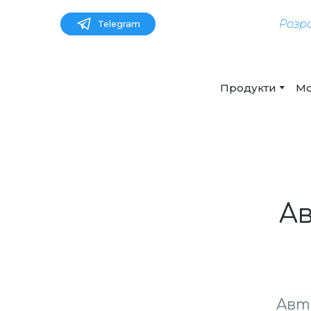
Розр
Telegram
Продукти
Мо
А
Авт