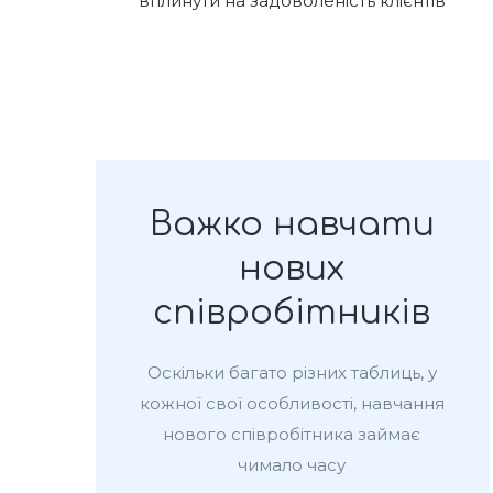
вплинути на задоволеність клієнтів
Важко навчати
нових
співробітників
Оскільки багато різних таблиць, у
кожної свої особливості, навчання
нового співробітника займає
чимало часу