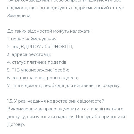
1.4. Виконавець має право запросити документи або
відомості, що підтверджують підприємницький статус
Замовника.
До таких відомостей можуть належати:
1. повне найменування;
2. код ЄДРПОУ або РНОКПП;
3. адреса реєстрації;
4. статус платника податків;
5. ПІБ уповноваженої особи;
6. контактна електронна адреса;
7. інші відомості, необхідні для виставлення рахунку.
1.5. У разі надання недостовірних відомостей
Виконавець має право відмовити в активації платного
доступу, призупинити надання Послуг або припинити
Договір.