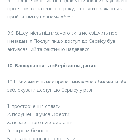
9.4. Якщо Замовник не надав мотивованих зауважень
протягом зазначеного строку, Послуги вважаються
прийнятими у повному обсязі.
9.5. Відсутність підписаного акта не свідчить про
ненадання Послуг, якщо доступ до Сервісу був
активований та фактично надавався.
10. Блокування та зберігання даних
10.1. Виконавець має право тимчасово обмежити або
заблокувати доступ до Сервісу у разі:
1. прострочення оплати;
2. порушення умов Оферти;
3. незаконного використання;
4. загрози безпеці;
5. несанкціонованого доступу;