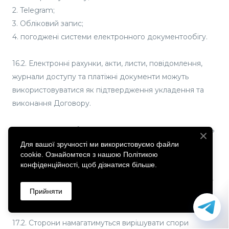
2. Telegram;
3. Обліковий запис;
4. погоджені системи електронного документообігу.
16.2. Електронні рахунки, акти, листи, повідомлення,
журнали доступу та платіжні документи можуть
використовуватися як підтвердження укладення та
виконання Договору.
16.3. Замовник зобов’язаний підтримувати актуальність
своєї контактної електронної адреси.
Для вашої зручності ми використовуємо файли
cookie. Ознайомтеся з нашою Політикою
конфіденційності, щоб дізнатися більше.
17. Застосовне право та спори
17.1. До Договору застосовується право Федеративної
Прийняти
Республіки Німеччина.
17.2. Сторони намагатимуться вирішувати спори