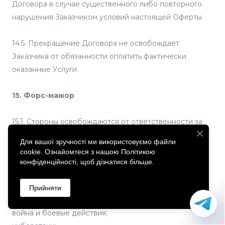
Договора в случае существенного либо повторного
нарушения Заказчиком условий настоящей Оферты.
14.5. Прекращение Договора не освобождает
Заказчика от обязанности оплатить фактически
оказанные Услуги.
15. Форс-мажор
15.1. Стороны освобождаются от ответственности за
неисполнение обязательств, вызванное
Для вашої зручності ми використовуємо файли
обстоятельствами, находящимися вне их разумного
cookie. Ознайомтеся з нашою Політикою
контроля.
конфіденційності, щоб дізнатися більше.
15.2. К таким обстоятельствам могут относиться:
Прийняти
война и боевые действия;