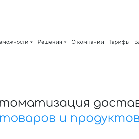
зможности
Решения
О компании
Тарифы
Б
томатизация доста
товаров и продукто