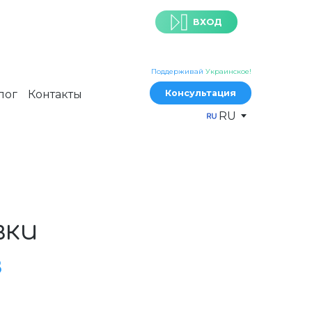
ВХОД
Поддерживай
Украинское!
лог
Контакты
Консультация
RU
вки
в