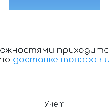
сложностями приходитс
 по
доставке товаров 
Учет