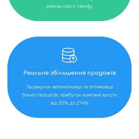
рамках свого тарифу
Реальне збільшення продажів
За рахунок автоматизації та оптимізації
бізнес-процесів, прибуток компанії зросте
від 30% до 274%