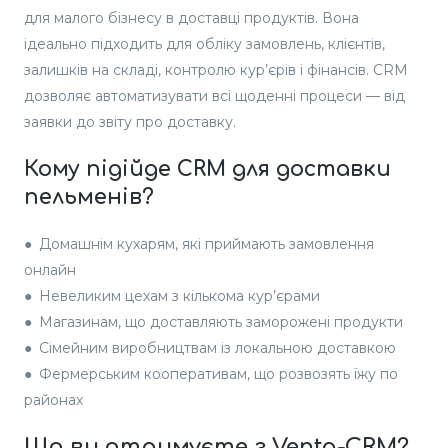
для малого бізнесу в доставці продуктів. Вона
ідеально підходить для обліку замовлень, клієнтів,
залишків на складі, контролю кур’єрів і фінансів. CRM
дозволяє автоматизувати всі щоденні процеси — від
заявки до звіту про доставку.
Кому підійде CRM для доставки
пельменів?
●
Домашнім кухарям, які приймають замовлення
онлайн
●
Невеликим цехам з кількома кур’єрами
●
Магазинам, що доставляють заморожені продукти
●
Сімейним виробництвам із локальною доставкою
●
Фермерським кооперативам, що розвозять їжу по
районах
Що ви отримуєте з Venta-CRM?