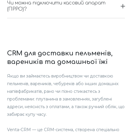
налаштуваннях профілю. Додаток для водія поки
Чи можна підключити касовий апарат
корисних функцій.
використовувати планшет або ноутбук.
що доступний лише російською мовою, але
(ПРРО)?
Так, підключення касового апарату можливе.
наразі ведеться робота над створенням нового,
Будь ласка, зв'яжіться з нашою службою
сучасного, більш зручного та функціонального
підтримки для підключення ПРРО -
додатка для кур'єрів, де будуть передбачені різні
https://t.me/venta_crm
мовні версії, можливість роботи з iPhone (на iOS)
та інші корисні функції.
CRM для доставки пельменів,
вареників та домашньої їжі
Якщо ви займаєтесь виробництвом чи доставкою
пельменів, вареників, чебуреків або інших домашніх
напівфабрикатів, рано чи пізно стикаєтесь з
проблемами: плутанина в замовленнях, загублені
адреси, неясність з оплатами, а також ручний облік, що
забирає купу часу.
Venta-CRM — це CRM-система, створена спеціально