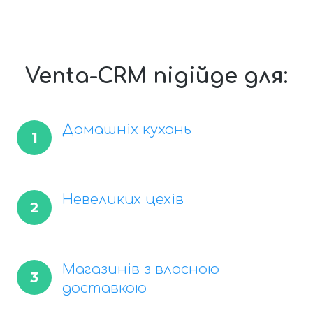
Venta-CRM підійде для:
Домашніх кухонь
1
Невеликих цехів
2
Магазинів з власною
3
доставкою