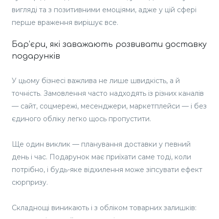
вигляді та з позитивними емоціями, адже у цій сфері
перше враження вирішує все.
Бар’єри, які заважають розвивати доставку
подарунків
У цьому бізнесі важлива не лише швидкість, а й
точність. Замовлення часто надходять із різних каналів
— сайт, соцмережі, месенджери, маркетплейси — і без
єдиного обліку легко щось пропустити.
Ще один виклик — планування доставки у певний
день і час. Подарунок має приїхати саме тоді, коли
потрібно, і будь-яке відхилення може зіпсувати ефект
сюрпризу.
Складнощі виникають і з обліком товарних залишків: