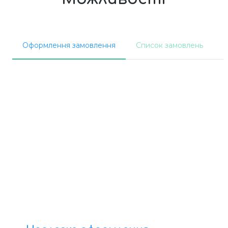
Оформлення замовлення
Список замовлень
І