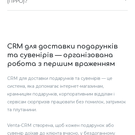
що доступний лише російською мовою, але
(ПРРО)?
Так, підключення касового апарату можливе.
наразі ведеться робота над створенням нового,
Будь ласка, зв'яжіться з нашою службою
сучасного, більш зручного та функціонального
підтримки для підключення ПРРО -
додатка для кур'єрів, де будуть передбачені різні
https://t.me/venta_crm
мовні версії, можливість роботи з iPhone (на iOS)
та інші корисні функції.
CRM для доставки подарунків
та сувенірів — організована
робота з першим враженням
CRM для доставки подарунків та сувенірів — це
система, яка допомагає інтернет-магазинам,
крамницям подарунків, корпоративним відділам і
сервісам сюрпризів працювати без помилок, затримок
та плутанини.
Venta-CRM створена, щоб кожен подарунок або
сувенір доїхав до клієнта вчасно, у бездоганному