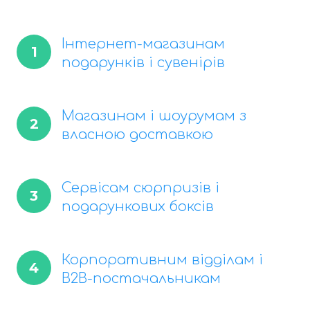
Інтернет-магазинам
1
подарунків і сувенірів
Магазинам і шоурумам з
2
власною доставкою
Сервісам сюрпризів і
3
подарункових боксів
Корпоративним відділам і
4
B2B-постачальникам