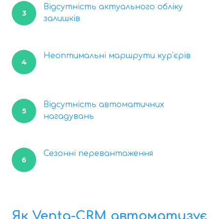
Відсутність актуального обліку
3
залишків
Неоптимальні маршрути кур’єрів
4
Відсутність автоматичних
5
нагадувань
Сезонні перевантаження
6
Як Venta-CRM автоматизує