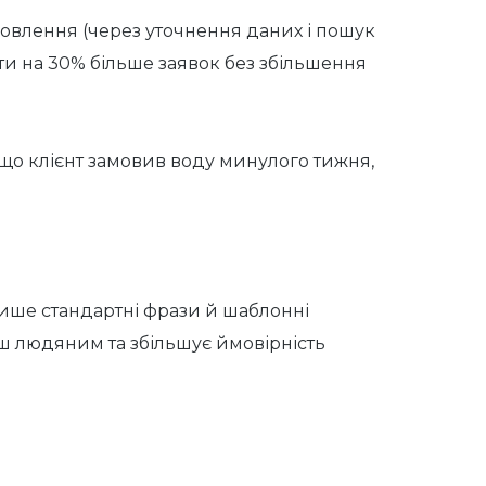
мовлення (через уточнення даних і пошук
ти на 30% більше заявок без збільшення
кщо клієнт замовив воду минулого тижня,
 лише стандартні фрази й шаблонні
ьш людяним та збільшує ймовірність