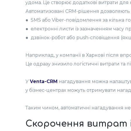
удома. Це створює додаткові витрати для к
Автоматизовані CRM-рішення дозволяють н
● SMS або Viber-повідомлення за кілька г
● електронні листи із зазначенням часу пр
● дзвінок-робот або push-сповіщення (як
Наприклад, у компанії в Харкові після в
Це одразу знизило логістичні витрати та п
У
Venta-CRM
нагадування можна налаштув
у бізнес-центрах можуть отримувати нагаду
Таким чином, автоматичні нагадування не л
Скорочення витрат 