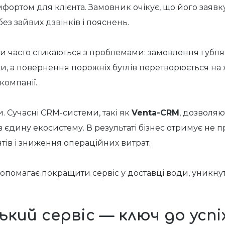
мфортом для клієнта. Замовник очікує, що його заяв
ез зайвих дзвінків і пояснень.
и часто стикаються з проблемами: замовлення губля
и, а повернення порожніх бутлів перетворюється на х
компанії.
. Сучасні CRM-системи, такі як
Venta-CRM
, дозволяю
єдину екосистему. В результаті бізнес отримує не п
тів і зниження операційних витрат.
 допомагає покращити сервіс у доставці води, уникнут
ький сервіс — ключ до успі