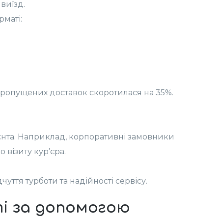
виїзд.
маті:
пропущених доставок скоротилася на 35%.
єнта. Наприклад, корпоративні замовники
 візиту кур’єра.
уття турботи та надійності сервісу.
і за допомогою