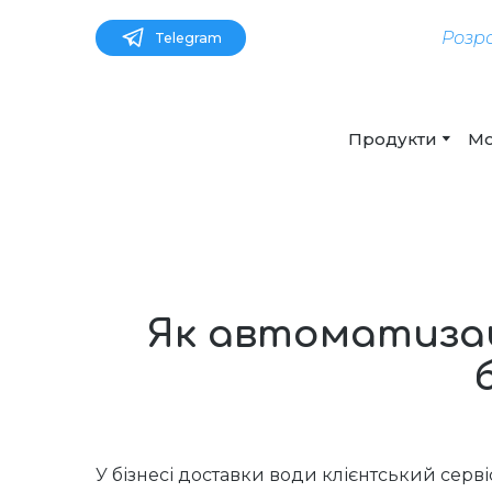
Розр
Telegram
Продукти
Мо
Як автоматизац
У бізнесі доставки води клієнтський серв