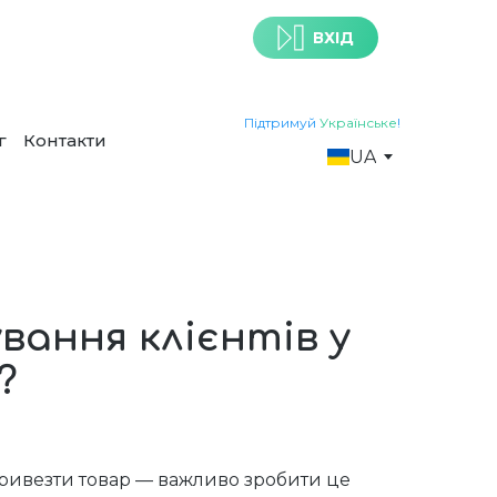
!
ВХІД
Підтримуй
Українське
!
г
Контакти
UA
ання клієнтів у
?
 привезти товар — важливо зробити це