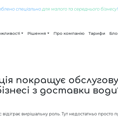
облено спеціально
для малого та середнього бізнесу
жливості
Рішення
Про компанію
Тарифи
Бло
ія покращує обслуговув
бізнесі з доставки води
іс відіграє вирішальну роль. Тут недостатньо просто