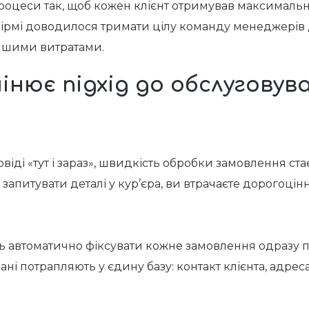
роцеси так, щоб кожен клієнт отримував максимальн
 фірмі доводилося тримати цілу команду менеджерів 
ншими витратами.
інює підхід до
обслуговува
повіді «тут і зараз», швидкість обробки замовлення 
запитувати деталі у кур’єра, ви втрачаєте дорогоцінн
ь автоматично фіксувати кожне замовлення одразу п
і потрапляють у єдину базу: контакт клієнта, адреса,