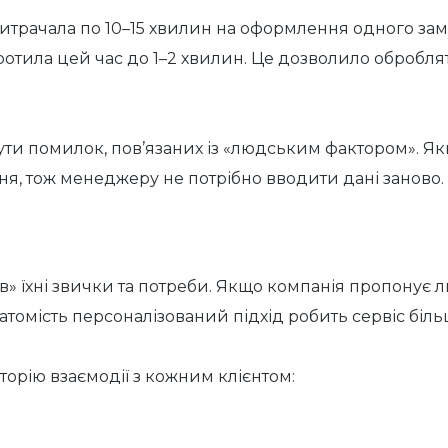
витрачала по 10–15 хвилин на оформлення одного за
ротила цей час до 1–2 хвилин. Це дозволило обробля
ути помилок, пов’язаних із «людським фактором». Я
ня, тож менеджеру не потрібно вводити дані заново.
тав» їхні звички та потреби. Якщо компанія пропонує
атомість персоналізований підхід робить сервіс біл
торію взаємодії з кожним клієнтом: