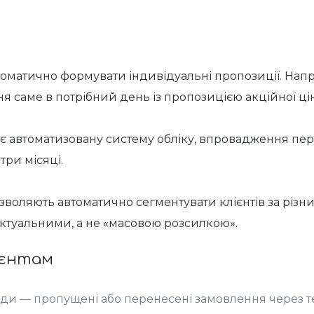
втоматично формувати індивідуальні пропозиції. Напр
я саме в потрібний день із пропозицією акційної ці
вує автоматизовану систему обліку, впровадження п
три місяці.
озволяють автоматично сегментувати клієнтів за різ
актуальними, а не «масовою розсилкою».
ієнтам
ди — пропущені або перенесені замовлення через те,