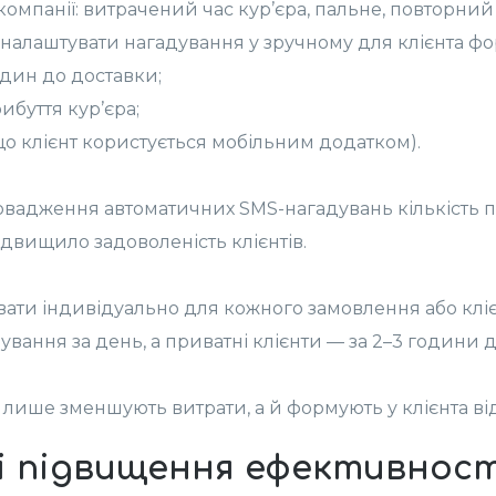
омпанії: витрачений час кур’єра, пальне, повторний 
алаштувати нагадування у зручному для клієнта фор
один до доставки;
ибуття кур’єра;
що клієнт користується мобільним додатком).
провадження автоматичних SMS-нагадувань кількість 
ідвищило задоволеність клієнтів.
ати індивідуально для кожного замовлення або клі
вання за день, а приватні клієнти — за 2–3 години до
ише зменшують витрати, а й формують у клієнта відч
і підвищення ефективност