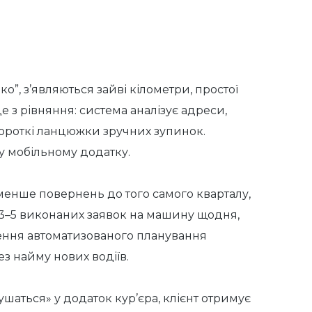
о”, з’являються зайві кілометри, простої
е з рівняння: система аналізує адреси,
 короткі ланцюжки зручних зупинок.
 у мобільному додатку.
, менше повернень до того самого кварталу,
, +3–5 виконаних заявок на машину щодня,
ження автоматизованого планування
ез найму нових водіїв.
шаться» у додаток кур’єра, клієнт отримує