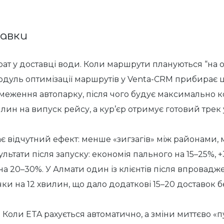
авки
ат у доставці води. Коли маршрути плануються “на ок
 Модуль оптимізації маршрутів у Venta-CRM прибирає ц
ь обмеження автопарку, після чого будує максимально
илин на випуск рейсу, а кур’єр отримує готовий трек
 дає відчутний ефект: менше «зигзагів» між районами
ультати після запуску: економія пального на 15–25%
на 20–30%. У Алмати один із клієнтів після впровад
и на 12 хвилин, що дало додаткові 15–20 доставок б
Коли ETA рахується автоматично, а зміни миттєво «пу