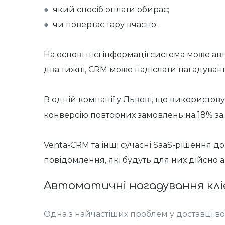
●
який спосіб оплати обирає;
●
чи повертає тару вчасно.
На основі цієї інформації система може а
два тижні, CRM може надіслати нагадуванн
В одній компанії у Львові, що використо
конверсію повторних замовлень на 18% за 
Venta-CRM та інші сучасні SaaS-рішення д
повідомлення, які будуть для них дійсно 
Автоматичні нагадування кл
Одна з найчастіших проблем у доставці во