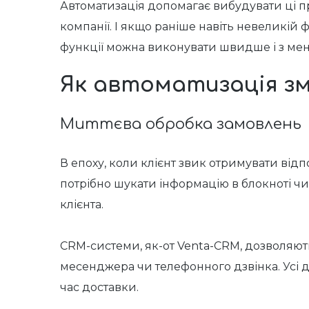
Автоматизація допомагає вибудувати ці п
компанії. І якщо раніше навіть невеликій
функції можна виконувати швидше і з ме
Як автоматизація зм
Миттєва обробка замовлень
В епоху, коли клієнт звик отримувати від
потрібно шукати інформацію в блокноті чи 
клієнта.
CRM-системи, як-от Venta-CRM, дозволяют
месенджера чи телефонного дзвінка. Усі дан
час доставки.