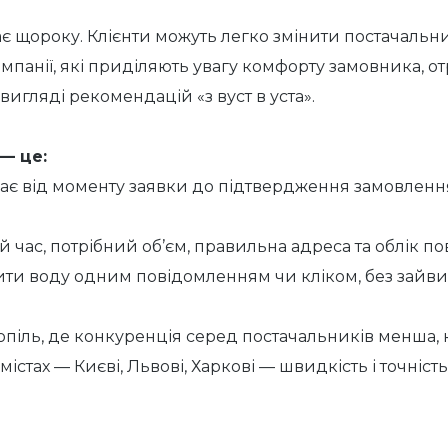
є щороку. Клієнти можуть легко змінити постачальни
мпанії, які приділяють увагу комфорту замовника, о
игляді рекомендацій «з вуст в уста».
 — це:
ає від моменту заявки до підтвердження замовлення,
й час, потрібний об’єм, правильна адреса та облік по
ити воду одним повідомленням чи кліком, без зайвих 
опіль, де конкуренція серед постачальників менша, к
стах — Києві, Львові, Харкові — швидкість і точність