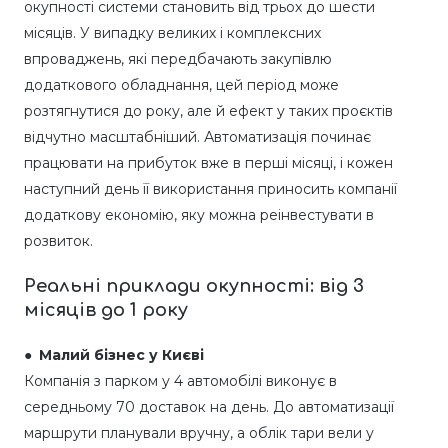
окупності системи становить від трьох до шести
місяців. У випадку великих і комплексних
впроваджень, які передбачають закупівлю
додаткового обладнання, цей період може
розтягнутися до року, але й ефект у таких проєктів
відчутно масштабніший. Автоматизація починає
працювати на прибуток вже в перші місяці, і кожен
наступний день її використання приносить компанії
додаткову економію, яку можна реінвестувати в
розвиток.
Реальні приклади окупності: від 3
місяців до 1 року
● Малий бізнес у Києві
Компанія з парком у 4 автомобілі виконує в
середньому 70 доставок на день. До автоматизації
маршрути планували вручну, а облік тари вели у