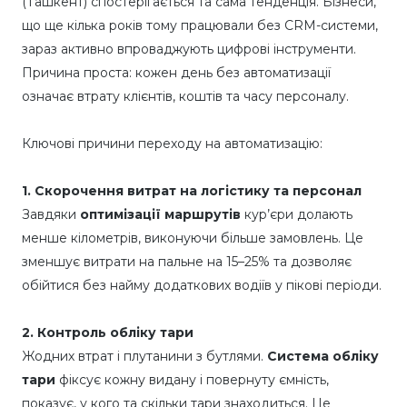
(Ташкент) спостерігається та сама тенденція. Бізнеси,
що ще кілька років тому працювали без CRM-системи,
зараз активно впроваджують цифрові інструменти.
Причина проста: кожен день без автоматизації
означає втрату клієнтів, коштів та часу персоналу.
Ключові причини переходу на автоматизацію:
1. Скорочення витрат на логістику та персонал
Завдяки
оптимізації маршрутів
кур’єри долають
менше кілометрів, виконуючи більше замовлень. Це
зменшує витрати на пальне на 15–25% та дозволяє
обійтися без найму додаткових водіїв у пікові періоди.
2. Контроль обліку тари
Жодних втрат і плутанини з бутлями.
Система обліку
тари
фіксує кожну видану і повернуту ємність,
показує, у кого та скільки тари знаходиться. Це