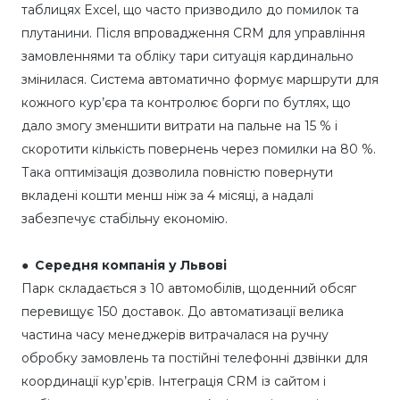
таблицях Excel, що часто призводило до помилок та
плутанини. Після впровадження CRM для управління
замовленнями та обліку тари ситуація кардинально
змінилася. Система автоматично формує маршрути для
кожного кур’єра та контролює борги по бутлях, що
дало змогу зменшити витрати на пальне на 15 % і
скоротити кількість повернень через помилки на 80 %.
Така оптимізація дозволила повністю повернути
вкладені кошти менш ніж за 4 місяці, а надалі
забезпечує стабільну економію.
● Середня компанія у Львові
Парк складається з 10 автомобілів, щоденний обсяг
перевищує 150 доставок. До автоматизації велика
частина часу менеджерів витрачалася на ручну
обробку замовлень та постійні телефонні дзвінки для
координації кур’єрів. Інтеграція CRM із сайтом і