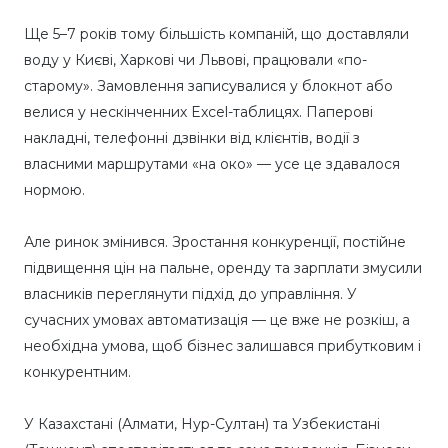
Ще 5–7 років тому більшість компаній, що доставляли
воду у Києві, Харкові чи Львові, працювали «по-
старому». Замовлення записувалися у блокнот або
велися у нескінченних Excel-таблицях. Паперові
накладні, телефонні дзвінки від клієнтів, водії з
власними маршрутами «на око» — усе це здавалося
нормою.
Але ринок змінився. Зростання конкуренції, постійне
підвищення цін на пальне, оренду та зарплати змусили
власників переглянути підхід до управління. У
сучасних умовах автоматизація — це вже не розкіш, а
необхідна умова, щоб бізнес залишався прибутковим і
конкурентним.
У Казахстані (Алмати, Нур-Султан) та Узбекистані