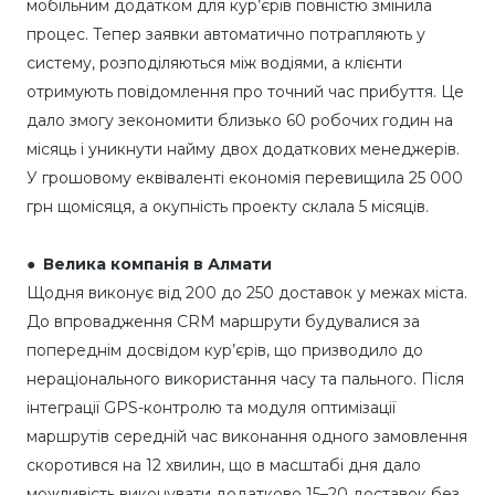
мобільним додатком для кур’єрів повністю змінила
процес. Тепер заявки автоматично потрапляють у
систему, розподіляються між водіями, а клієнти
отримують повідомлення про точний час прибуття. Це
дало змогу зекономити близько 60 робочих годин на
місяць і уникнути найму двох додаткових менеджерів.
У грошовому еквіваленті економія перевищила 25 000
грн щомісяця, а окупність проекту склала 5 місяців.
● Велика компанія в Алмати
Щодня виконує від 200 до 250 доставок у межах міста.
До впровадження CRM маршрути будувалися за
попереднім досвідом кур’єрів, що призводило до
нераціонального використання часу та пального. Після
інтеграції GPS-контролю та модуля оптимізації
маршрутів середній час виконання одного замовлення
скоротився на 12 хвилин, що в масштабі дня дало
можливість виконувати додатково 15–20 доставок без