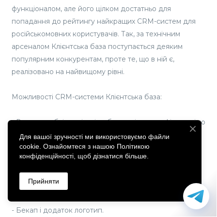
функціоналом, але його цілком достатньо для
попадання до рейтингу найкращих CRM-систем для
російськомовних користувачів. Так, за технічним
арсеналом Клієнтська база поступається деяким
популярним конкурентам, проте те, що в ній є,
реалізовано на найвищому рівні.
Можливості CRM-системи Клієнтська база:
- Ведення обліку клієнтів з багаторівневою фільтрацією
сегментів.
Для вашої зручності ми використовуємо файли
cookie. Ознайомтеся з нашою Політикою
- Підключення IP-телефонії.
конфіденційності, щоб дізнатися більше.
- Надсилання масових електронних розсилок.
- Створення нагадувань, ведення календаря подій.
Прийняти
- Імпортувати або експортувати дані.
- Створення типових документів.
- Бекап і додаток логотип.