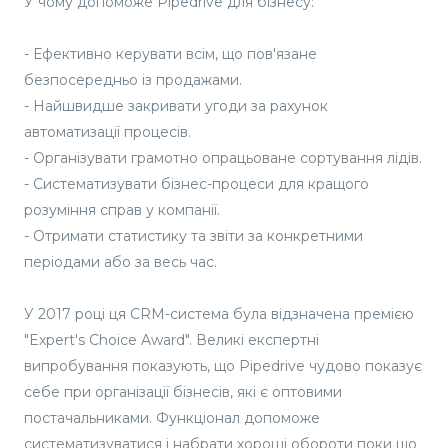
У чому допоможе Pipedrive для бізнесу:
- Ефективно керувати всім, що пов'язане
безпосередньо із продажами.
- Найшвидше закривати угоди за рахунок
автоматизації процесів.
- Організувати грамотно опрацьоване сортування лідів.
- Систематизувати бізнес-процеси для кращого
розуміння справ у компанії.
- Отримати статистику та звіти за конкретними
періодами або за весь час.
У 2017 році ця CRM-система була відзначена премією
"Expert's Choice Award". Великі експертні
випробування показують, що Pipedrive чудово показує
себе при організації бізнесів, які є оптовими
постачальниками. Функціонал допоможе
систематизуватися і набрати хороші обороти поки що