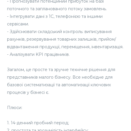
- Прогнозувати потенційний прибуток на базі
поточного та запланованого потоку замовлень.
- Інтегрувати дані з 1С, телефонією та іншими
сервісами.
- Здійснювати складський контроль: виписування
рахунків, резервування товарних залишків, прийом/
відвантаження продукції, переміщення, інвентаризація.
- Аналізувати KPI працівників.
Загалом, це просте та зручне технічне рішення для
представників малого бізнесу. Все необхідне для
базової систематизації та автоматизації ключових
процесів у бізнесі є.
Плюси:
1. 14-денний пробний період;
2. простота та зрозумілість інтерфейсу;